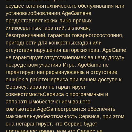
осуществлениятехнического обслуживания или
установкиобновления.AgeGameне
предоставляет каких-либо прямых
иликосвенных гарантий, включая,
безограничений, гарантии товарногосостояния,
пригодности для конкретныхзадач или
отсутствия нарушения авторскихправ. AgeGame
не гарантирует отсутствиепомех вашему досугу
посредством участияв Игре. AgeGame не
гарантирует непрерывнуюсвязь и отсутствие
ошибок в работеСервиса при вашем доступе к
Сервису, аравно не гарантирует
совместимостьСервиса с программным и
аппаратнымобеспечением вашего
компьютера.AgeGameстремится обеспечить
максимальнуюбезотказность Сервиса, при этом
она негарантирует, что Сервис будет
доступенпостоянно, или что Сервис не