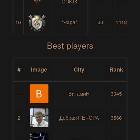
СОЮЗ
10
*жара*
30
14181
Best players
#
Image
City
Rank
1
ВитамиН
3945
2
Добрая ПЕЧОРА
3566