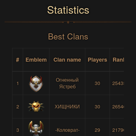
Statistics
Best Clans
#
Emblem
Clan name
Players
Rank
Огненный
1
30
25435
Ястреб
2
ХИЩНИКИ
30
26546
3
-Коловрат-
29
21790