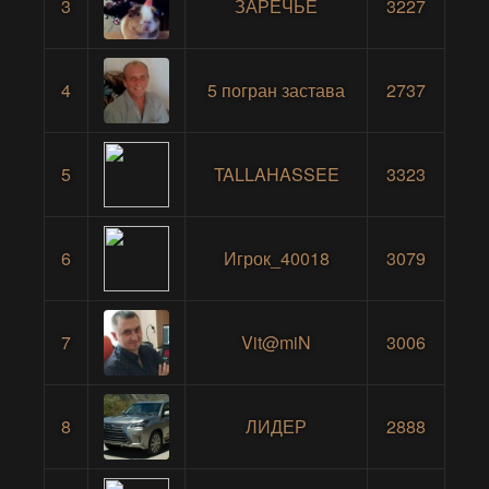
3
ЗАРЕЧЬЕ
3227
4
5 погран застава
2737
5
TALLAHASSEE
3323
6
Игрок_40018
3079
7
Vit@miN
3006
8
ЛИДЕР
2888